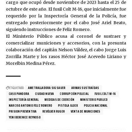
cargo que ocupó desde noviembre de 2023 hasta el 25 de
octubre de este año. El fusil Colt M-16, que inicialmente fue
requerido por la Inspectoría General de la Policía, fue
entregado posteriormente por el cabo José Ariel Beato,
siguiendo instrucciones de Feliz Romero.
El Ministerio Público acusa al coronel de sustraer y
comercializar municiones y accesorios, con la presunta
colaboración del capitán Nelson Váldez, el cabo Jorge Luis
Zorrilla Marte y los rasos Héctor José Acevedo Liriano y
Morelbin Medina Pérez.
ETIQUETADO:
AMETRALLADORA SIG SAUER
ARMAS SUSTRAÍDAS
CASO PANDORA
CIUDAD NUEVA
CORRUPCIÓN POLICIAL
FUSIL COLT M-16
INSPECTORÍA GENERAL
MEDIDAS DE COERCIÓN
MINISTERIO PUBLICO
NARCISO ANTONIO FELIZ ROMERO
PISTOLA GLOCK
POLICIA NACIONAL
PRISION PREVENTIVA
REVÓLVER RUGER
VENTA DE MUNICIONES
YENI BERENICE REYNOSO