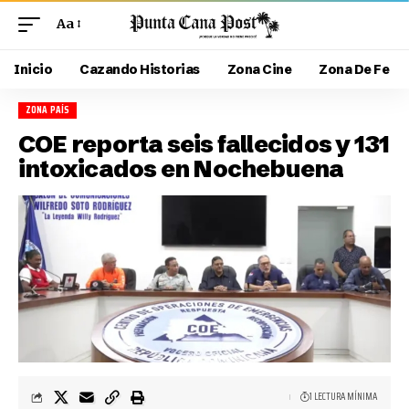
Aa
Inicio
Cazando Historias
Zona Cine
Zona De Fe
ZONA PAÍS
COE reporta seis fallecidos y 131
intoxicados en Nochebuena
1 LECTURA MÍNIMA