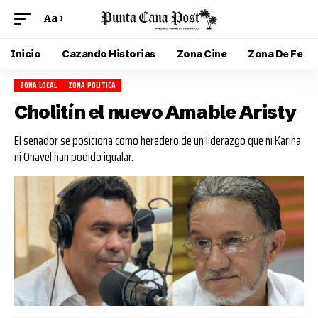
Aa
Inicio
Cazando Historias
Zona Cine
Zona De Fe
ZONA LOCAL
ZONA POLITICA
Cholitín el nuevo Amable Aristy
El senador se posiciona como heredero de un liderazgo que ni Karina
ni Onavel han podido igualar.