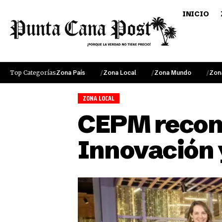
INICIO
Top Categorías
Zona País
Zona Local
Zona Mundo
Zon
ZONA LOCAL
CEPM recono
Innovación 