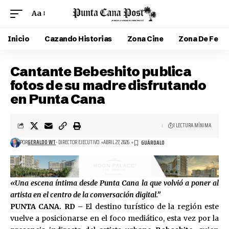
Aa
Inicio
Cazando Historias
Zona Cine
Zona De Fe
Cantante Bebeshito publica
fotos de su madre disfrutando
en Punta Cana
1 LECTURA MÍNIMA
POR
GERALDO WT
- DIRECTOR EJECUTIVO
ABRIL 27, 2026
«Una escena íntima desde Punta Cana la que volvió a poner al
artista en el centro de la conversación digital.”
PUNTA CANA. RD –
El destino turístico de la región este
vuelve a posicionarse en el foco mediático, esta vez por la