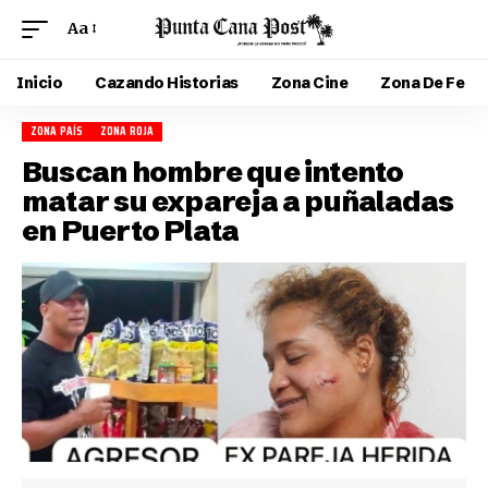
Aa
Inicio
Cazando Historias
Zona Cine
Zona De Fe
ZONA PAÍS
ZONA ROJA
Buscan hombre que intento
matar su expareja a puñaladas
en Puerto Plata