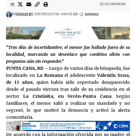
1 LECTURA MÍNIMA
POR
GERALDO WT
- DIRECTOR EJECUTIVO
JUNIO 30, 2026
“Tras días de incertidumbre, el menor fue hallado fuera de su
localidad, marcando un desenlace que combina alivio con
preguntas aún sin responder.”
PUNTA CANA, RD
– Luego de varios días de búsqueda, fue
localizado en
La Romana
el adolescente
Valentín Sena,
de 13 años
, quien había sido reportado desaparecido
desde el pasado viernes tras salir de su residencia en el
sector
La Cristinita, en Verón-Punta Cana
. Según
familiares, el menor salió a realizar un mandado y no
regresó, lo que motivó la denuncia y activó la alerta
comunitaria.
De acuerdo con la información ofrecida por su madre, el