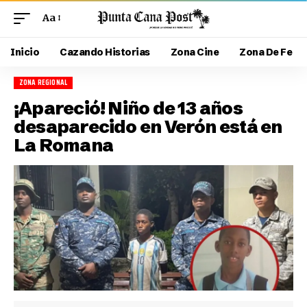
Aa
Inicio
Cazando Historias
Zona Cine
Zona De Fe
ZONA REGIONAL
¡Apareció! Niño de 13 años
desaparecido en Verón está en
La Romana