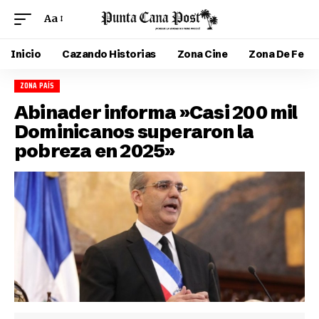
Aa
Inicio
Cazando Historias
Zona Cine
Zona De Fe
ZONA PAÍS
Abinader informa »Casi 200 mil
Dominicanos superaron la
pobreza en 2025»