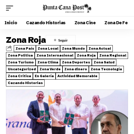
Inicio
Cazando Historias
Zona Cine
Zona De Fe
Zona Roja
Zona País
Zona Local
Zona Mundo
Zona Actual
Zona Politica
Zona Internacional
Zona Roja
Zona Regional
Zona Turismo
Zona Clima
Zona Deportes
Zona Salud
Uncategorized
Zona Verde
Zona dinero
Zona Tecnología
Zona Crítica
En Galería
Actividad Memorable
Cazando Historias