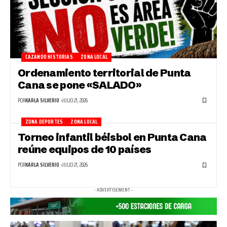
CAZANDO HISTORIAS
ZONA LOCAL
Ordenamiento territorial de Punta
Cana se pone «SALADO»
POR
KARLA SILVERIO
JULIO 21, 2026
ZONA DEPORTES
ZONA LOCAL
Torneo infantil béisbol en Punta Cana
reúne equipos de 10 países
POR
KARLA SILVERIO
JULIO 21, 2026
- ADVERTISEMENT -