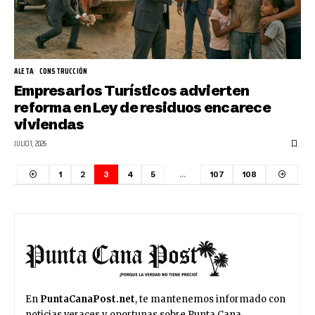
ALETA
CONSTRUCCIÓN
Empresarios Turísticos advierten
reforma en Ley de residuos encarece
viviendas
JULIO 1, 2026
1
2
3
4
5
…
107
108
En
PuntaCanaPost.net
, te mantenemos informado con
noticias veraces y oportunas sobre Punta Cana,